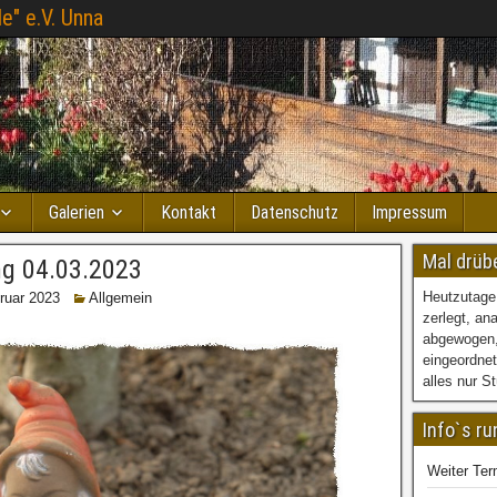
e" e.V. Unna
Galerien
Kontakt
Datenschutz
Impressum
Mal drüb
g 04.03.2023
Heutzutage
ruar 2023
Allgemein
zerlegt, an
abgewogen
eingeordnet
alles nur S
Info`s r
Weiter Ter