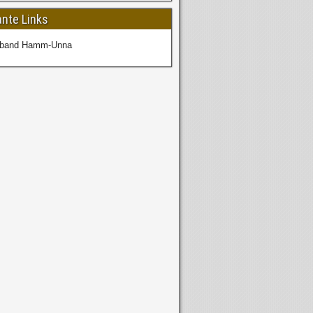
ante Links
rband Hamm-Unna