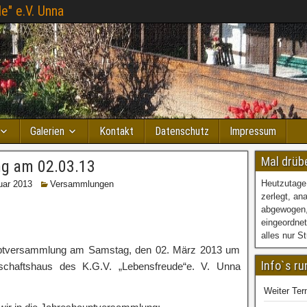
e" e.V. Unna
Galerien
Kontakt
Datenschutz
Impressum
Mal drüb
g am 02.03.13
Heutzutage
uar 2013
Versammlungen
zerlegt, an
abgewogen
eingeordnet
alles nur S
auptversammlung am Samstag, den 02. März 2013 um
Info`s r
schaftshaus des K.G.V. „Lebensfreude“e. V. Unna
Weiter Ter